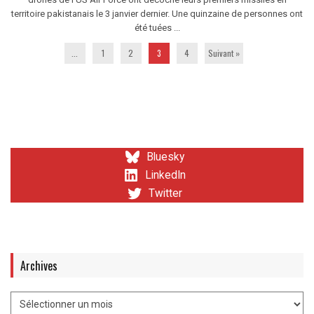
territoire pakistanais le 3 janvier dernier. Une quinzaine de personnes ont
été tuées ...
...
1
2
3
4
Suivant »
Bluesky
LinkedIn
Twitter
Archives