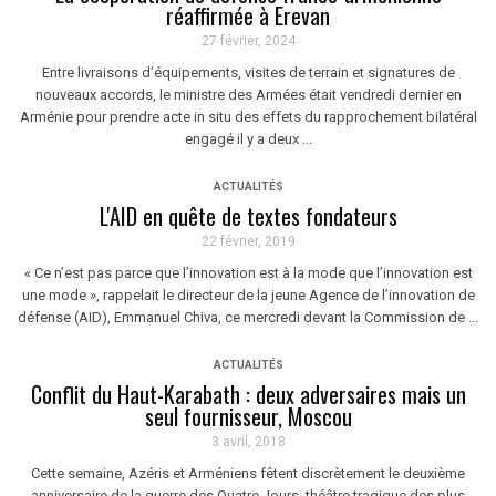
réaffirmée à Erevan
27 février, 2024
Entre livraisons d’équipements, visites de terrain et signatures de
nouveaux accords, le ministre des Armées était vendredi dernier en
Arménie pour prendre acte in situ des effets du rapprochement bilatéral
engagé il y a deux ...
ACTUALITÉS
L'AID en quête de textes fondateurs
22 février, 2019
« Ce n’est pas parce que l’innovation est à la mode que l’innovation est
une mode », rappelait le directeur de la jeune Agence de l’innovation de
défense (AID), Emmanuel Chiva, ce mercredi devant la Commission de ...
ACTUALITÉS
Conflit du Haut-Karabath : deux adversaires mais un
seul fournisseur, Moscou
3 avril, 2018
Cette semaine, Azéris et Arméniens fêtent discrètement le deuxième
anniversaire de la guerre des Quatre Jours, théâtre tragique des plus