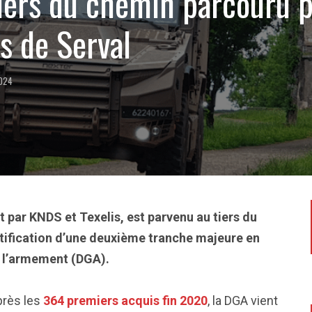
tiers du chemin parcouru p
 de Serval
2024
 par KNDS et Texelis, est parvenu au tiers du
ification d’une deuxième tranche majeure en
e l’armement (DGA).
près les
364 premiers acquis fin 2020
, la DGA vient