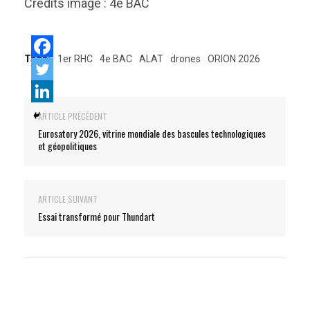
Crédits image : 4e BAC
Tags:
1er RHC
4e BAC
ALAT
drones
ORION 2026
ARTICLE PRÉCÉDENT
Eurosatory 2026, vitrine mondiale des bascules technologiques
et géopolitiques
ARTICLE SUIVANT
Essai transformé pour Thundart