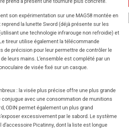
aire prend à présent une tournure plus concrète.
ment son expérimentation sur une MAG58 montée en
reprend la lunette Sword (déjà présente sur les
(utilisant une technologie infrarouge non refroidie) et
 Le tireur utilise également la télécommande
rs de précision pour leur permettre de contrôler le
e de leurs mains. L’ensemble est complété par un
oculaire de visée fixé sur un casque.
reux : la visée plus précise offre une plus grande
t se conjugue avec une consommation de munitions
d, ODIN permet également un plus grand
à s’exposer excessivement par le sabord. Le système
l d’accessoire Picatinny, dont la liste est longue