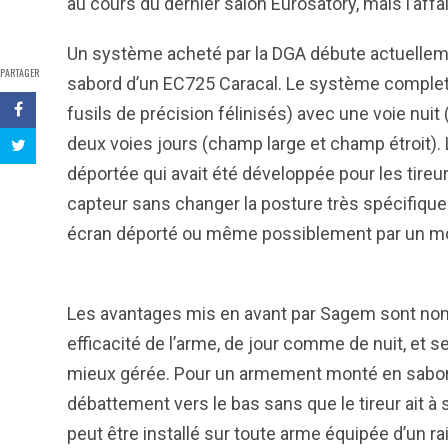
au cours du dernier salon Eurosatory, mais l’aff
Un système acheté par la DGA débute actuelle
PARTAGER
sabord d’un EC725 Caracal. Le système complet 
fusils de précision félinisés) avec une voie nuit 
deux voies jours (champ large et champ étroit).
déportée qui avait été développée pour les tireu
capteur sans changer la posture très spécifiqu
écran déporté ou même possiblement par un mon
Les avantages mis en avant par Sagem sont nomb
efficacité de l’arme, de jour comme de nuit, e
mieux gérée. Pour un armement monté en sabor
débattement vers le bas sans que le tireur ait 
peut être installé sur toute arme équipée d’un rai