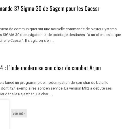
ande 37 Sigma 30 de Sagem pour les Caesar
 vient de communiquer sur une nouvelle commande de Nexter Systems
es SIGMA 30 de navigation et de pointage destinées "à un client asiatique
lerie Caesar". Il s'agit, on s'en ...
4 : L’Inde modernise son char de combat Arjun
e a lancé un programme de modernisation de son char de bataille
un, dont 124 exemplaires sont en service. La version Mk2 a débuté ses
ier dans le Rajasthan. Le char ...
3
Suivant »