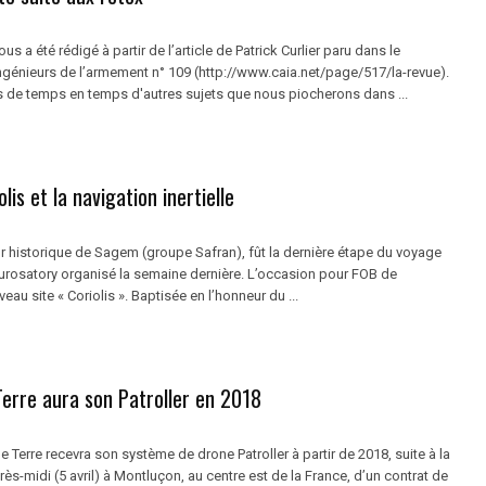
us a été rédigé à partir de l’article de Patrick Curlier paru dans le
génieurs de l’armement n° 109 (http://www.caia.net/page/517/la-revue).
 de temps en temps d'autres sujets que nous piocherons dans ...
lis et la navigation inertielle
 historique de Sagem (groupe Safran), fût la dernière étape du voyage
urosatory organisé la semaine dernière. L’occasion pour FOB de
eau site « Coriolis ». Baptisée en l’honneur du ...
Terre aura son Patroller en 2018
de Terre recevra son système de drone Patroller à partir de 2018, suite à la
rès-midi (5 avril) à Montluçon, au centre est de la France, d’un contrat de