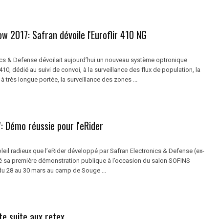
ow 2017: Safran dévoile l'Euroflir 410 NG
ics & Defense dévoilait aujourd’hui un nouveau système optronique
r 410, dédié au suivi de convoi, à la surveillance des flux de population, la
 très longue portée, la surveillance des zones ...
: Démo réussie pour l'eRider
leil radieux que l’eRider développé par Safran Electronics & Defense (ex-
é sa première démonstration publique à l’occasion du salon SOFINS
du 28 au 30 mars au camp de Souge ...
te suite aux retex