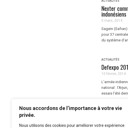
ACTUALITÉS
Nexter comm
indonésiens
5 mars, 2014
Sagem (Safran)
pour 37 central
du système d’artil
ACTUALITÉS
Defexpo 201
10 février, 2014
L’armée indienn
national : l’Arj
essais l’été dern
Nous accordons de l’importance à votre vie
1
2
privée.
Nous utilisons des cookies pour améliorer votre expérience