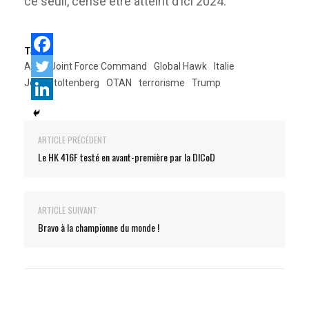
ce seuil, censé être atteint d’ici 2024.
Tags:
Allied Joint Force Command
Global Hawk
Italie
Jens Stoltenberg
OTAN
terrorisme
Trump
ARTICLE PRÉCÉDENT
Le HK 416F testé en avant-première par la DICoD
ARTICLE SUIVANT
Bravo à la championne du monde !