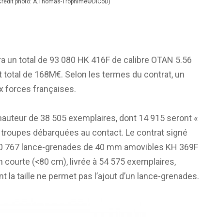
 (Crédit photo: A.Thomas-Trophime©DICoD)
era un total de 93 080 HK 416F de calibre OTAN 5.56
total de 168M€. Selon les termes du contrat, un
x forces françaises.
 hauteur de 38 505 exemplaires, dont 14 915 seront «
x troupes débarquées au contact. Le contrat signé
10 767 lance-grenades de 40 mm amovibles KH 369F
n courte (<80 cm), livrée à 54 575 exemplaires,
la taille ne permet pas l’ajout d’un lance-grenades.