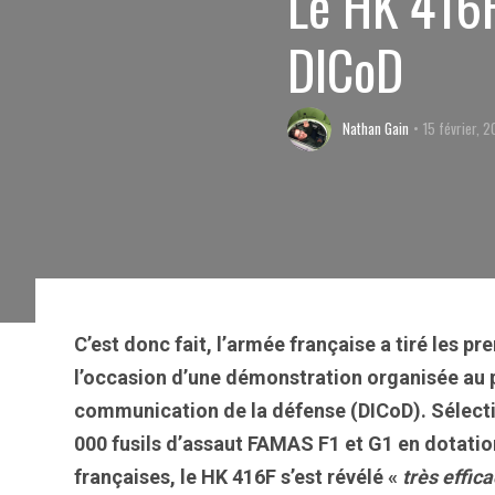
Le HK 416F
DICoD
Nathan Gain
15 février, 2
C’est donc fait, l’armée française a tiré les p
l’occasion d’une démonstration organisée au pr
communication de la défense (DICoD). Sélect
000 fusils d’assaut FAMAS F1 et G1 en dotati
françaises, le HK 416F s’est révélé «
très effic