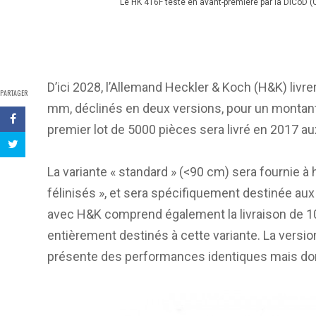
Le HK 416F testé en avant-première par la DICoD
D’ici 2028, l’Allemand Heckler & Koch (H&K) livr
PARTAGER
mm, déclinés en deux versions, pour un montant 
premier lot de 5000 pièces sera livré en 2017 au
La variante « standard » (<90 cm) sera fournie à
félinisés », et sera spécifiquement destinée au
avec H&K comprend également la livraison de 
entièrement destinés à cette variante. La versio
présente des performances identiques mais dont 