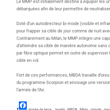
Le MMP est initialement destiné à équiper les u
débarquées afin de leur permettre de neutraliser
Doté d’un autodirecteur bi-mode (visible et infr
pour frapper sa cible de jour comme de nuit av
Contrairement au Milan, le MMP intègre une capac
d’atteindre sa cible de manière autonome sans que
par fibre optique permet en outre de superviser l
cible en vol.
Fort de ces performances, MBDA travaille d’ores 
du programme Scorpion et envisage une version
l’armée de l’Air.
Tags:
armée de terre
Javelin
MBDA
Milan
missile
mis