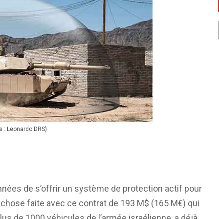
s : Leonardo DRS)
nées de s’offrir un système de protection actif pour
 chose faite avec ce contrat de 193 M$ (165 M€) qui
 plus de 1000 véhicules de l’armée israélienne, a déjà