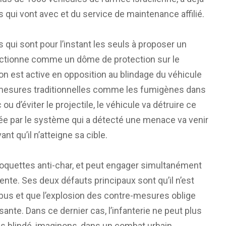
qui vont avec et du service de maintenance affilié.
s qui sont pour l’instant les seuls à proposer un
onctionne comme un dôme de protection sur le
ion est active en opposition au blindage du véhicule
mesures traditionnelles comme les fumigènes dans
ou d’éviter le projectile, le véhicule va détruire ce
ncée par le système qui a détecté une menace va venir
t qu’il n’atteigne sa cible.
roquettes anti-char, et peut engager simultanément
nte. Ses deux défauts principaux sont qu’il n’est
obus et que l’explosion des contre-mesures oblige
isante. Dans ce dernier cas, l’infanterie ne peut plus
les blindé, imaginons, dans un combat urbain