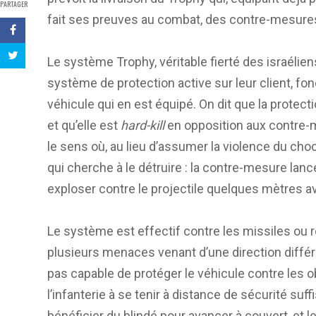
PARTAGER
fait ses preuves au combat, des contre-mesures 
Le système Trophy, véritable fierté des israélien
système de protection active sur leur client, f
véhicule qui en est équipé. On dit que la protect
et qu’elle est
hard-kill
en opposition aux contre-
le sens où, au lieu d’assumer la violence du choc 
qui cherche à le détruire : la contre-mesure la
exploser contre le projectile quelques mètres avan
Le système est effectif contre les missiles ou 
plusieurs menaces venant d’une direction différe
pas capable de protéger le véhicule contre les 
l’infanterie à se tenir à distance de sécurité suff
bénéficier du blindé pour avancer à couvert, et 