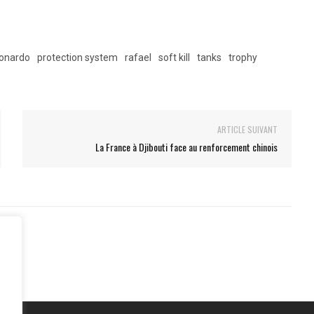
onardo
protection system
rafael
soft kill
tanks
trophy
ARTICLE SUIVANT
La France à Djibouti face au renforcement chinois