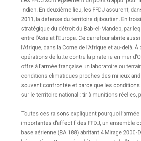
Les FFDJ sont également un point d’appui pour l
Indien. En deuxième lieu, les FFDJ assurent, dan
2011, la défense du territoire djiboutien. En troi
stratégique du détroit du Bab-el-Mandeb, par lequ
entre l’Asie et l’Europe. Ce carrefour abrite aus
l’Afrique, dans la Corne de l’Afrique et au-delà. À
opérations de lutte contre la piraterie en mer d’O
offre à l’armée française un laboratoire ou ter
conditions climatiques proches des milieux arid
souvent confrontée et parce que les conditions
sur le territoire national : tir à munitions réelles,
Toutes ces raisons expliquent pourquoi l’armée 
importantes d’effectif des FFDJ, un ensemble c
base aérienne (BA 188) abritant 4 Mirage 2000-D,