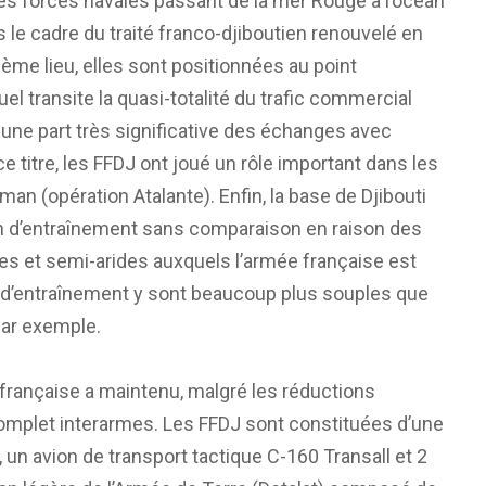
es forces navales passant de la mer Rouge à l’océan
s le cadre du traité franco-djiboutien renouvelé en
sième lieu, elles sont positionnées au point
el transite la quasi-totalité du trafic commercial
si une part très significative des échanges avec
 ce titre, les FFDJ ont joué un rôle important dans les
man (opération Atalante). Enfin, la base de Djibouti
rain d’entraînement sans comparaison en raison des
es et semi-arides auxquels l’armée française est
 d’entraînement y sont beaucoup plus souples que
 par exemple.
française a maintenu, malgré les réductions
omplet interarmes. Les FFDJ sont constituées d’une
 un avion de transport tactique C-160 Transall et 2