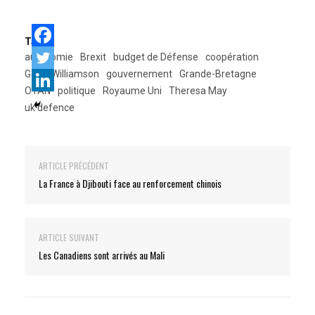
Tags:
autonomie
Brexit
budget de Défense
coopération
Gavin Williamson
gouvernement
Grande-Bretagne
OTAN
politique
Royaume Uni
Theresa May
uk defence
ARTICLE PRÉCÉDENT
La France à Djibouti face au renforcement chinois
ARTICLE SUIVANT
Les Canadiens sont arrivés au Mali