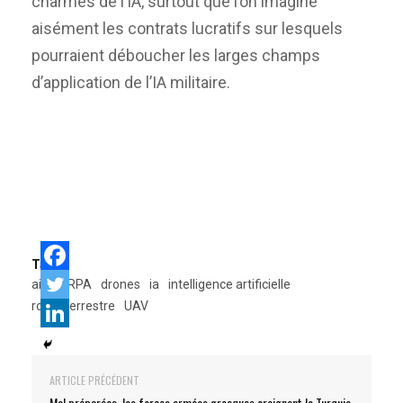
charmes de l’IA, surtout que l’on imagine
aisément les contrats lucratifs sur lesquels
pourraient déboucher les larges champs
d’application de l’IA militaire.
Tags:
ai
DARPA
drones
ia
intelligence artificielle
robot terrestre
UAV
ARTICLE PRÉCÉDENT
Mal préparées, les forces armées grecques craignent la Turquie