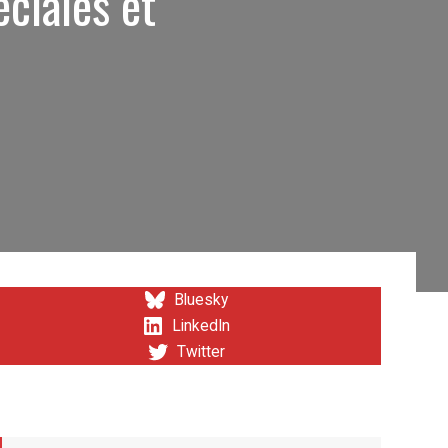
éciales et
Bluesky
LinkedIn
Twitter