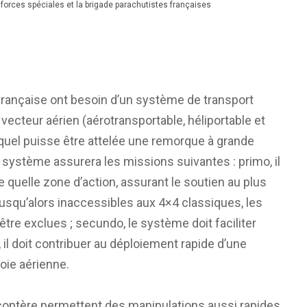
 forces spéciales et la brigade parachutistes françaises
 française ont besoin d’un système de transport
vecteur aérien (aérotransportable, héliportable et
uquel puisse être attelée une remorque à grande
 système assurera les missions suivantes : primo, il
e quelle zone d’action, assurant le soutien au plus
usqu’alors inaccessibles aux 4×4 classiques, les
re exclues ; secundo, le système doit faciliter
 il doit contribuer au déploiement rapide d’une
voie aérienne.
icoptère permettent des manipulations aussi rapides