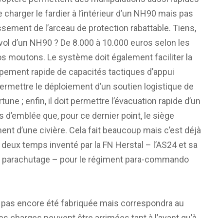
e charger le fardier à l’intérieur d’un NH90 mais pas
ement de l’arceau de protection rabattable. Tiens,
vol d’un NH90 ? De 8.000 à 10.000 euros selon les
os moutons. Le système doit également faciliter la
loppement rapide de capacités tactiques d’appui
rmettre le déploiement d’un soutien logistique de
ne ; enfin, il doit permettre l’évacuation rapide d’un
s d’emblée que, pour ce dernier point, le siège
ent d’une civière. Cela fait beaucoup mais c’est déjà
r deux temps inventé par la FN Herstal – l’AS24 et sa
de parachutage – pour le régiment para-commando
’a pas encore été fabriquée mais correspondra au
es charges peuvent être arrimées tant à l’avant qu’à