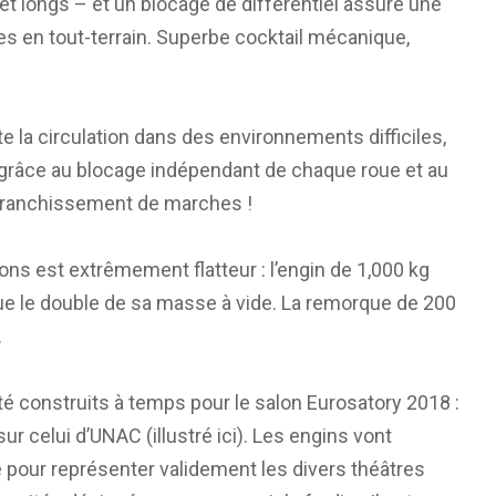
 et longs – et un blocage de différentiel assure une
iles en tout-terrain. Superbe cocktail mécanique,
te la circulation dans des environnements difficiles,
 grâce au blocage indépendant de chaque roue et au
franchissement de marches !
ns est extrêmement flatteur : l’engin de 1,000 kg
ue le double de sa masse à vide. La remorque de 200
.
été construits à temps pour le salon Eurosatory 2018 :
ur celui d’UNAC (illustré ici). Les engins vont
pour représenter validement les divers théâtres