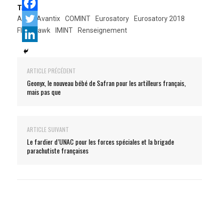
Tags:
Atos
Avantix
COMINT
Eurosatory
Eurosatory 2018
FlashHawk
IMINT
Renseignement
ARTICLE PRÉCÉDENT
Geonyx, le nouveau bébé de Safran pour les artilleurs français,
mais pas que
ARTICLE SUIVANT
Le fardier d’UNAC pour les forces spéciales et la brigade
parachutiste françaises