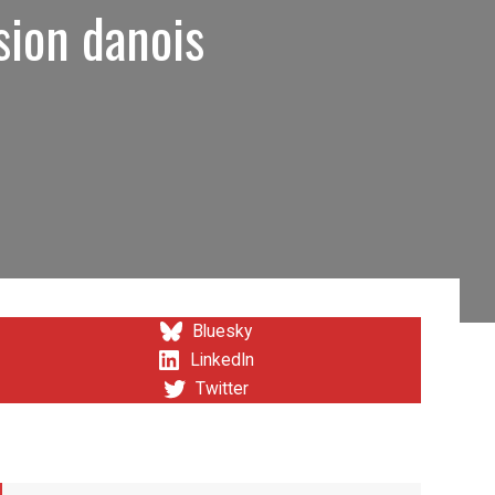
sion danois
Bluesky
LinkedIn
Twitter