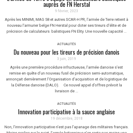
auprès de FN Herstal
9 février, 2023
Après les MINIMI, MAG 58 et autres SCAR-H PR, l'armée de Terre retient à
nouveau l'armurier belge FN Herstal pour doter ses tireurs d'élite et de
précision de calculateurs balistiques FN Elity. Une nouvelle capacité ...
ACTUALITÉS
Du nouveau pour les tireurs de précision danois
3 juin, 2019
Après une première procédure infructueuse, l’armée danoise s'est
remise en quête d’un nouveau fusil de précision semi-automatique,
annonçait dernièrement l’Organisation d’acquisition et de logistique de
la Défense danoise (DALO). Ce nouvel appel d’offres prévoit la
livraison de ...
ACTUALITÉS
Innovation participative à la sauce anglaise
19 décembre, 2018
Non, l’innovation participative n’est pas l’apanage des militaires français.
Moins prolixe sur le sujet, l’armée britannique n’en reste pas moins une