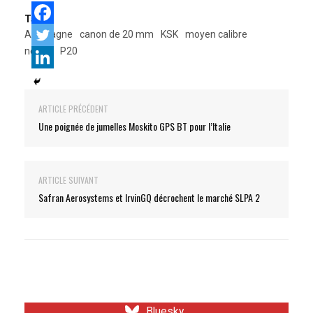
Tags:
Allemagne
canon de 20 mm
KSK
moyen calibre
nexter
P20
ARTICLE PRÉCÉDENT
Une poignée de jumelles Moskito GPS BT pour l’Italie
ARTICLE SUIVANT
Safran Aerosystems et IrvinGQ décrochent le marché SLPA 2
Bluesky