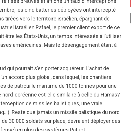
a fait ses preuves et affiche un taux d’interceptions
mbre, les cinq batteries déployées ont intercepté
tirées vers le territoire israélien, épargnant de
riel israélien Rafael, le premier client export de ce
être les États-Unis, un temps intéressés à l’utiliser
s bases américaines. Mais le désengagement étant à
d qui pourrait s’en porter acquéreur. L’achat de
’un accord plus global, dans lequel, les chantiers
res de patrouille maritime de 1000 tonnes pour une
e nord-coréenne est-elle similaire à celle du Hamas?
nterception de missiles balistiques, une vraie
…). Reste que jamais un missile balistique du nord
rès de 30 000 soldats sur place, devraient déployer des
efense) en plus des systèmes Patriot.