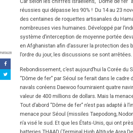
Car selon les chiffres israéliens, “Dôme de fer” 
réussies qui dépasse les 90% ! Du 14 au 23 nove
des centaines de roquettes artisanales du Hamas 
nombreuses vies humaines. Développé par l’indust
système d’interception de moyenne portée devait 
en Afghanistan afin d’assurer la protection de
PARTAGER
l’ordre du jour, les discussions se sont arrêtées.
Rebondissement, c’est aujourd’hui la Corée du Su
“Dôme de fer” par Séoul se ferait dans le cadre d
navals coréens Daewoo fourniraient quatre navi
valeur de 400 millions de dollars. Mais la menac
Tout d’abord “Dôme de fer” n’est pas adapté à l’i
menace pour Séoul (missiles Taepodong, Nodong
n’a visé le sud. Et que les États-Unis, qui ont p
batteries THAAD (Terminal High Altitude Area D