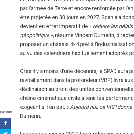
par l’armée de Terre et encore renforcée par l’e
être projetée en 30 jours en 2027. Scania a donc m
devient en effet impératif de «
réduire les délais
géopolitique
», résume Vincent Durnerin, directe
proposer un châssis 4×4 prêt à l’industrialisatio
au vu des calendriers habituellement adoptés po
Créé il y a moins d’une décennie, le SPAD aura p
ravitaillement dans la profondeur (VRP) livré au
déclinaison au profit des unités conventionnelle
chaîne cinématique civile à tenir les performan
exigeant s’il en est. «
Aujourd’hui, ce VRP donne 
PARTAGER
Durnerin.
Lancées en janvier 2024, les études sur ce qui 