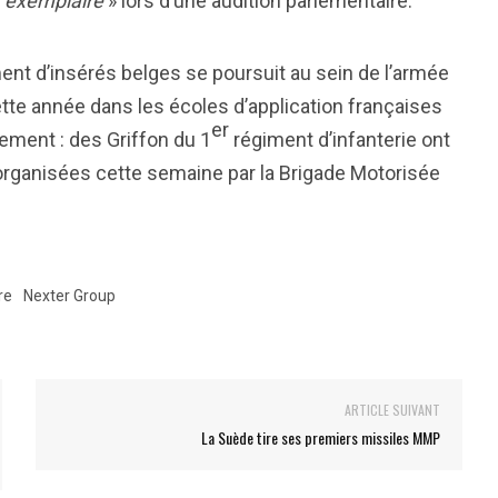
«
exemplaire
» lors d’une audition parlementaire.
ent d’insérés belges se poursuit au sein de l’armée
ette année dans les écoles d’application françaises
er
ement : des Griffon du 1
régiment d’infanterie ont
organisées cette semaine par la Brigade Motorisée
re
Nexter Group
ARTICLE SUIVANT
La Suède tire ses premiers missiles MMP