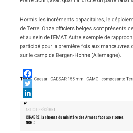
Pierre Schill, avait quant à lui cité un partenariat 
Hormis les incréments capacitaires, le déploiem
de Terre. Onze officiers belges sont présents c
et au sein de l’EMAT. Autre exemple de rapproch
participé pour la première fois aux manœuvres 
sur le camp de Bergen-Hohne (Allemagne).
Tags:
Caesar
CAESAR 155 mm
CAMO
composante Ter
ARTICLE PRÉCÉDENT
CINABRE, la réponse du ministère des Armées face aux risques
NRBC