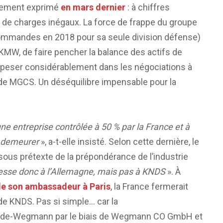
airement exprimé
en mars dernier
: à chiffres
e de charges inégaux. La force de frappe du groupe
ommandes en 2018 pour sa seule division défense)
e KMW, de faire pencher la balance des actifs de
 peser considérablement dans les négociations à
in de MGCS. Un déséquilibre impensable pour la
ne entreprise contrôlée à 50 % par la France et à
à demeurer
», a-t-elle insisté. Selon cette dernière, le
ous prétexte de la prépondérance de l’industrie
esse donc à l’Allemagne, mais pas à KNDS
». À
 de son ambassadeur à Paris
, la France fermerait
 de KNDS. Pas si simple… car la
e Bode-Wegmann par le biais de Wegmann CO GmbH et