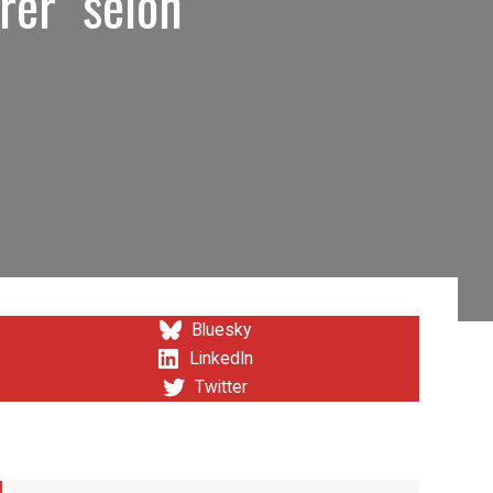
rer" selon
Bluesky
LinkedIn
Twitter