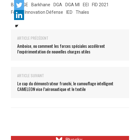
BARAGE
Barkhane
DGA
DGA MI
EEI
FID 2021
Forum Innovation Défense
IED
Thales
ARTICLE PRÉCÉDENT
Amboise, ou comment les forces spéciales accélèrent
l’expérimentation de nouvelles charges utiles
ARTICLE SUIVANT
Le cap du démonstrateur franchi, le camouflage intelligent
CAMELEON vise l’aéronautique et le textile