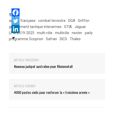
Tags:
armée française
combat terrestre
DGA
Griffon
groupement tactique interarmes
GTIA
Jaguar
LPM 2019-2025
multi-rôle
multirôle
nexter
parly
programme Scoprion
Safran
SICS
Thales
ARTICLE PRÉCÉDENT
Nouveau jackpot australien pour Rheinmetall
ARTICLE SUIVANT
4000 postes civils pour renforcer la « troisième armée »