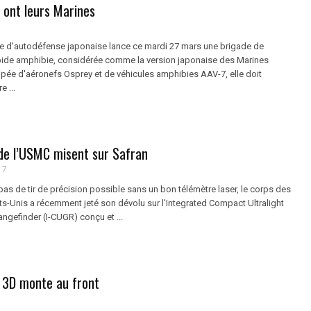
 ont leurs Marines
tre d'autodéfense japonaise lance ce mardi 27 mars une brigade de
ide amphibie, considérée comme la version japonaise des Marines
ipée d'aéronefs Osprey et de véhicules amphibies AAV-7, elle doit
e ...
 de l’USMC misent sur Safran
17
a pas de tir de précision possible sans un bon télémètre laser, le corps des
ts-Unis a récemment jeté son dévolu sur l’Integrated Compact Ultralight
gefinder (I-CUGR) conçu et ...
n 3D monte au front