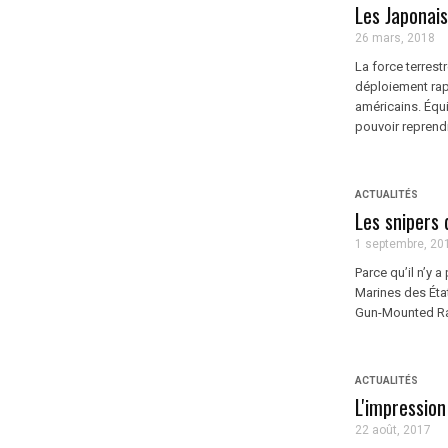
Les Japonais
26 mars, 2018
La force terres
déploiement rap
américains. Équ
pouvoir reprendr
ACTUALITÉS
Les snipers
1 septembre, 20
Parce qu’il n’y 
Marines des Éta
Gun-Mounted Ran
ACTUALITÉS
L'impressio
22 août, 2017