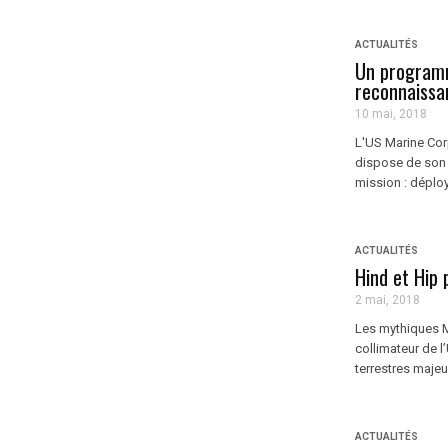
ACTUALITÉS
Un programm
reconnaissa
10 mai, 2018
L'US Marine Cor
dispose de son
mission : déplo
ACTUALITÉS
Hind et Hip 
2 mai, 2018
Les mythiques Mi
collimateur de l
terrestres majeu
ACTUALITÉS