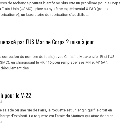
èces de rechange pourrait bientôt ne plus être un problème pour le Corps
 États-Unis (USMC) grâce au système expérimental X-FAB (pour «
rication »), un laboratoire de fabrication d’additifs ...
menacé par l’US Marine Corps ? mise à jour
c correction du nombre de fusils) avec Christina Mackenzie Et si l’US
SMC), en choisissant le HK 416 pour remplacer ses M4 et M16A4,
 déroulement des ...
h pour le V-22
14
 salade ou une rue de Paris, la roquette est un engin qui file droit en
harge d’explosif. La roquette est l’amie du Marines qui aime donc en
t ...