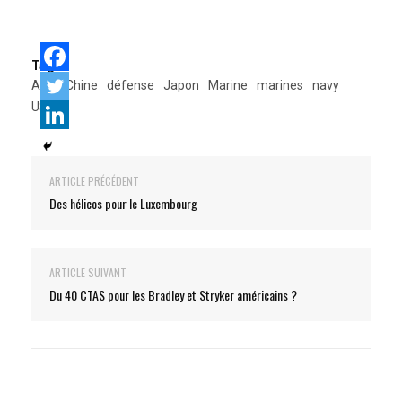
Tags:
Asie
Chine
défense
Japon
Marine
marines
navy
USMC
ARTICLE PRÉCÉDENT
Des hélicos pour le Luxembourg
ARTICLE SUIVANT
Du 40 CTAS pour les Bradley et Stryker américains ?