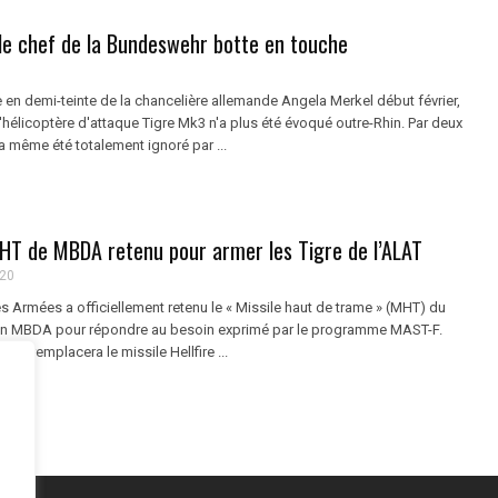
 le chef de la Bundeswehr botte en touche
 en demi-teinte de la chancelière allemande Angela Merkel début février,
hélicoptère d'attaque Tigre Mk3 n'a plus été évoqué outre-Rhin. Par deux
ura même été totalement ignoré par ...
MHT de MBDA retenu pour armer les Tigre de l’ALAT
020
 Armées a officiellement retenu le « Missile haut de trame » (MHT) du
n MBDA pour répondre au besoin exprimé par le programme MAST-F.
ile remplacera le missile Hellfire ...