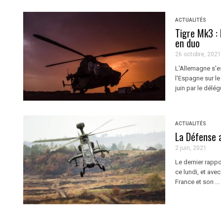
ACTUALITÉS
Tigre Mk3 : 
en duo
26 octobre, 2021
L'Allemagne s'e
l'Espagne sur l
juin par le délé
ACTUALITÉS
La Défense 
2 juin, 2021
Le dernier rapp
ce lundi, et avec
France et son ...