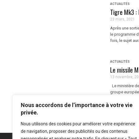
ACTUALITÉS
Tigre Mk3 :
23 mars, 2021
Après une sortie
le programme d'
fois, le sujet a
ACTUALITÉS
Le missile 
13 novembre, 2
Le ministère des
groupe europée
Dès 2028, ce miss
Nous accordons de l’importance à votre vie
privée.
Nous utilisons des cookies pour améliorer votre expérience
de navigation, proposer des publicités ou des contenus
personnalisés et analyser notre trafic. En cliquant sur « Tout