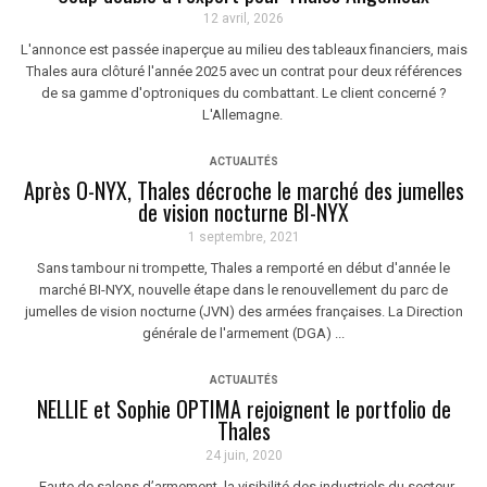
12 avril, 2026
L'annonce est passée inaperçue au milieu des tableaux financiers, mais
Thales aura clôturé l'année 2025 avec un contrat pour deux références
de sa gamme d'optroniques du combattant. Le client concerné ?
L'Allemagne.
ACTUALITÉS
Après O-NYX, Thales décroche le marché des jumelles
de vision nocturne BI-NYX
1 septembre, 2021
Sans tambour ni trompette, Thales a remporté en début d'année le
marché BI-NYX, nouvelle étape dans le renouvellement du parc de
jumelles de vision nocturne (JVN) des armées françaises. La Direction
générale de l'armement (DGA) ...
ACTUALITÉS
NELLIE et Sophie OPTIMA rejoignent le portfolio de
Thales
24 juin, 2020
Faute de salons d’armement, la visibilité des industriels du secteur