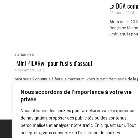
La DGA comm
28 mars, 2014
Alors qu'en 201
française Metra
Embusqué) pour 
ACTUALITÉS
"Mini PILARw" pour fusils d'assaut
4 décembre, 2012
Mini mais il continue à faire le maximum, voici le petit dernier-né de 
du groupe Areva), qui n'en fini pas d'innover dans la détection ...
Nous accordons de l’importance à votre vie
privée.
Nous utilisons des cookies pour améliorer votre expérience
de navigation, proposer des publicités ou des contenus
personnalisés et analyser notre trafic. En cliquant sur « Tout
accepter », vous consentez à l’utilisation de cookies.