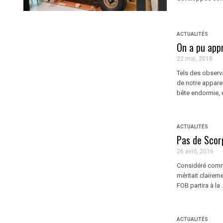
ACTUALITÉS
On a pu appr
22 mai, 2018
Tels des observ
de notre appare
bête endormie, e
ACTUALITÉS
Pas de Scor
26 avril, 2016
Considéré comme
méritait clairem
FOB partira à la .
ACTUALITÉS