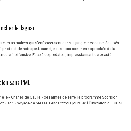
ocher le Jaguar !
ateurs animaliers qui s'enfonceraient dans la jungle mexicaine, équipés
il photo et de notre petit carnet, nous nous sommes approchés de la
ncore inoffensive. Face à ce prédateur, impressionnant de beauté ...
pion sans PME
 le « Charles de Gaulle » de l’armée de Terre, le programme Scorpion
ent « son » voyage de presse. Pendant trois jours, et à l’invitation du GICAT,
..