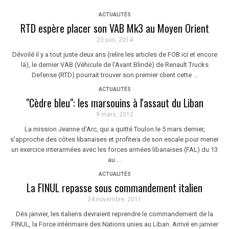
ACTUALITÉS
RTD espère placer son VAB Mk3 au Moyen Orient
23 juin, 2014
Dévoilé il y a tout juste deux ans (relire les articles de FOB ici et encore
là), le dernier VAB (Véhicule de l'Avant Blindé) de Renault Trucks
Defense (RTD) pourrait trouver son premier client cette ...
ACTUALITÉS
"Cèdre bleu": les marsouins à l'assaut du Liban
9 mars, 2012
La mission Jeanne d'Arc, qui a quitté Toulon le 5 mars dernier,
s'approche des côtes libanaises et profitera de son escale pour mener
un exercice interarmées avec les forces armées libanaises (FAL) du 13
au ...
ACTUALITÉS
La FINUL repasse sous commandement italien
24 novembre, 2011
Dès janvier, les italiens devraient reprendre le commandement de la
FINUL, la Force intérimaire des Nations unies au Liban. Arrivé en janvier