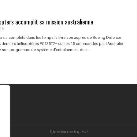
opters accomplit sa mission australienne
016
ers a complété dans les temps la livraison auprès de Boeing Defence
ix derniers hélicoptères EC135T2+ sur les 15 commandés par l’Australie
e son programme de système d’entraînement des ...
© Forces Operations Blog - 2022