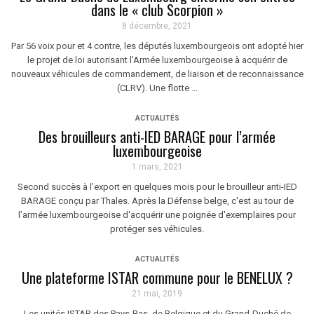
dans le « club Scorpion »
8 décembre, 2021
Par 56 voix pour et 4 contre, les députés luxembourgeois ont adopté hier
le projet de loi autorisant l'Armée luxembourgeoise à acquérir de
nouveaux véhicules de commandement, de liaison et de reconnaissance
(CLRV). Une flotte ...
ACTUALITÉS
Des brouilleurs anti-IED BARAGE pour l’armée
luxembourgeoise
1 mars, 2021
Second succès à l’export en quelques mois pour le brouilleur anti-IED
BARAGE conçu par Thales. Après la Défense belge, c'est au tour de
l’armée luxembourgeoise d'acquérir une poignée d'exemplaires pour
protéger ses véhicules.
ACTUALITÉS
Une plateforme ISTAR commune pour le BENELUX ?
21 mai, 2019
Les unités ISTAR des Pays-Bas, de Belgique et du Grand-Duché de