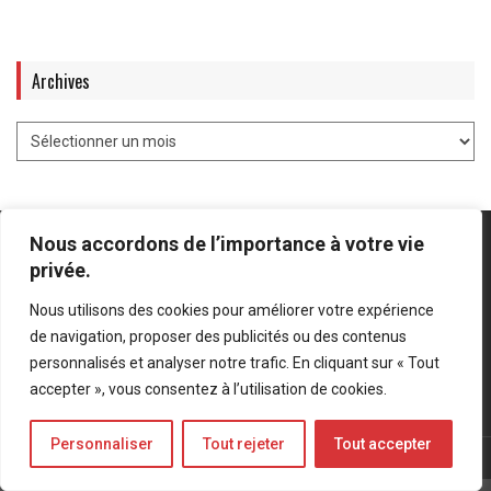
Archives
Nous accordons de l’importance à votre vie
privée.
Nous utilisons des cookies pour améliorer votre expérience
Mentions légales
-
Politique de confidentialité
de navigation, proposer des publicités ou des contenus
personnalisés et analyser notre trafic. En cliquant sur « Tout
Bluesky
LinkedIn
Twitter
accepter », vous consentez à l’utilisation de cookies.
Personnaliser
Tout rejeter
Tout accepter
© Forces Operations Blog - 2022