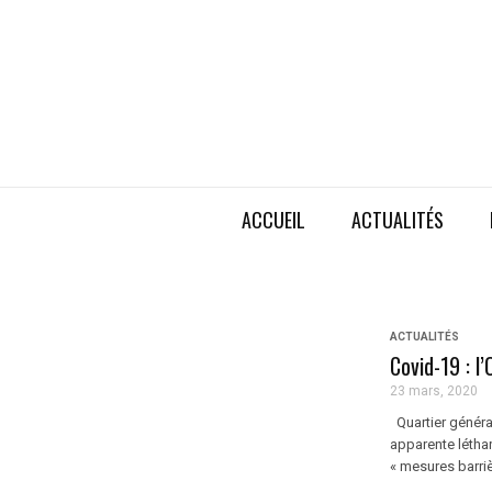
ACCUEIL
ACTUALITÉS
ACTUALITÉS
Covid-19 : l
23 mars, 2020
Quartier général
apparente léthar
« mesures barrièr