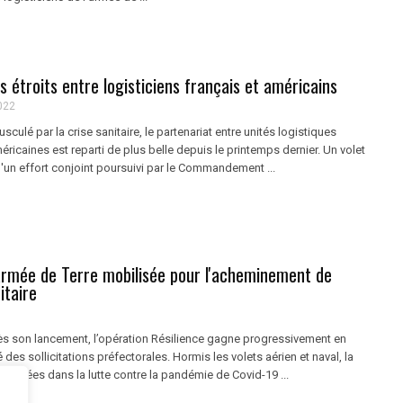
us étroits entre logisticiens français et américains
022
culé par la crise sanitaire, le partenariat entre unités logistiques
éricaines est reparti de plus belle depuis le printemps dernier. Un volet
'un effort conjoint poursuivi par le Commandement ...
'armée de Terre mobilisée pour l'acheminement de
itaire
s son lancement, l’opération Résilience gagne progressivement en
 des sollicitations préfectorales. Hormis les volets aérien et naval, la
 Armées dans la lutte contre la pandémie de Covid-19 ...