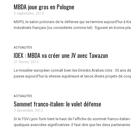
MBDA joue gros en Pologne
5 septembre, 2013
MSPO, le salon polonais de la défense qui se termine aujourd’hui à Kie
industriels français (ou considérés comme tel) : figurent en bonne pla
ACTUALITÉS
IDEX : MBDA va créer une JV avec Tawazun
21 février, 2013
Le missilier européen connaît bien les Emirats Arabes Unis : 35 ans
passe aujourd’hui la vitesse supérieure et lance divers projets de coop
ACTUALITÉS
Sommet franco-italien: le volet défense
3 décembre, 2012
Si le TGV Lyon-Turin tient le haut de l'affiche du sommet franco-italien
quelques avancées significatives. Il faut dire que les deux partenaires 