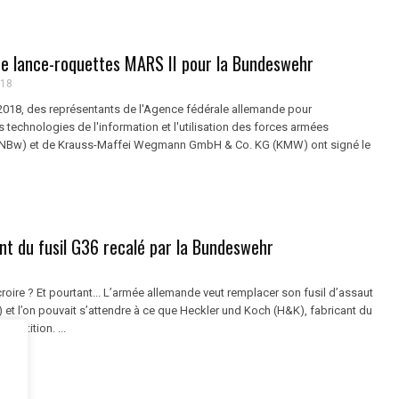
e lance-roquettes MARS II pour la Bundeswehr
018
018, des représentants de l'Agence fédérale allemande pour
s technologies de l'information et l'utilisation des forces armées
INBw) et de Krauss-Maffei Wegmann GmbH & Co. KG (KMW) ont signé le
nt du fusil G36 recalé par la Bundeswehr
 croire ? Et pourtant... L’armée allemande veut remplacer son fusil d’assaut
et l’on pouvait s’attendre à ce que Heckler und Koch (H&K), fabricant du
mpétition. ...