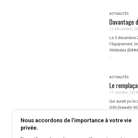
ACTUALITÉS
Davantage d
12 décembre, 2
Le 5 décembre 2
l'équipement, le
fédérales (BAA
...
ACTUALITÉS
Le remplaça
17 octobre, 2018
Qui aurait pu le
G36 (Gewehr 36) 
G36, gagne la co
Nous accordons de l’importance à votre vie
privée.