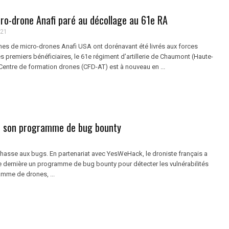
cro-drone Anafi paré au décollage au 61e RA
021
ines de micro-drones Anafi USA ont dorénavant été livrés aux forces
s premiers bénéficiaires, le 61e régiment d’artillerie de Chaumont (Haute-
Centre de formation drones (CFD-AT) est à nouveau en ...
e son programme de bug bounty
 chasse aux bugs. En partenariat avec YesWeHack, le droniste français a
e dernière un programme de bug bounty pour détecter les vulnérabilités
amme de drones, ...