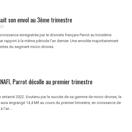
suit son envol au 3ème trimestre
022
 croissance enregistrée par le droniste français Parrot au troisième
ar rapport à la même période l'an dernier. Une envolée majoritairement
ventes du segment micro-drones.
ANAFI, Parrot décolle au premier trimestre
ien entamé 2022. Soutenu par le succès de sa gamme de micro-drones, le
 aura engrangé 14,4 M€ au cours du premier trimestre, en croissance de
 l'an ...