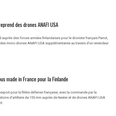
 reprend des drones ANAFI USA
 auprès des forces armées finlandaises pour le droniste français Parrot,
ra des micro-drones ANAFI USA supplémentaires au travers d'un revendeur
us made in France pour la Finlande
export pour la filière défense française, avec la commande par la
itions d'artillerie de 155 mm auprès de Nexter et de drones ANAFI USA
ot.