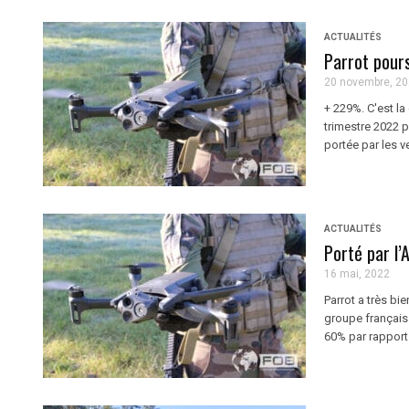
ACTUALITÉS
Parrot pour
20 novembre, 2
+ 229%. C'est la
trimestre 2022 p
portée par les 
ACTUALITÉS
Porté par l’
16 mai, 2022
Parrot a très b
groupe français
60% par rapport à