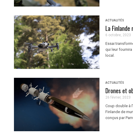
ACTUALITÉS
La Finlande
6 octobre, 2023
Essai transformé
qui leur fourni
local.
ACTUALITÉS
Drones et ob
26 février, 2023
Coup double à l'
Finlande de mun
conçus par Parr