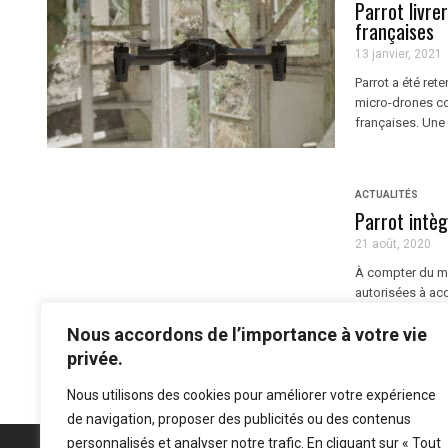
Parrot livr
françaises
13 janvier, 2021
Parrot a été ret
micro-drones co
françaises. Une 
ACTUALITÉS
Parrot intèg
21 août, 2020
À compter du mo
autorisées à ac
l’initiative Blue
Nous accordons de l’importance à votre vie
privée.
Nous utilisons des cookies pour améliorer votre expérience
de navigation, proposer des publicités ou des contenus
personnalisés et analyser notre trafic. En cliquant sur « Tout