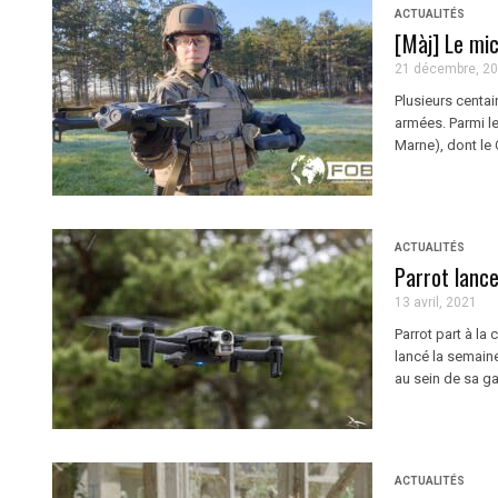
ACTUALITÉS
[Màj] Le mi
21 décembre, 2
Plusieurs centa
armées. Parmi le
Marne), dont le 
ACTUALITÉS
Parrot lanc
13 avril, 2021
Parrot part à la
lancé la semain
au sein de sa g
ACTUALITÉS