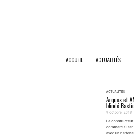
ACCUEIL
ACTUALITÉS
ACTUALITÉS
Arquus et A
blindé Basti
9 octobre, 2018
Le constructeur 
commercialiser l
avec un partenai