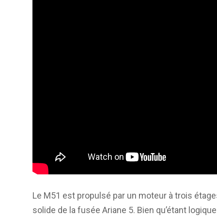
Le M51 est propulsé par un moteur à trois étag
solide de la fusée Ariane 5. Bien qu’étant logiqu