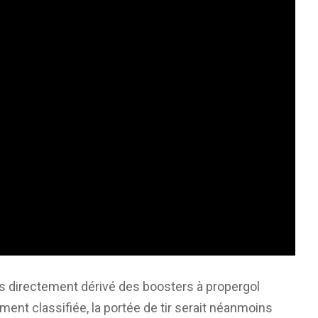
es directement dérivé des boosters à propergol
ement classifiée, la portée de tir serait néanmoins