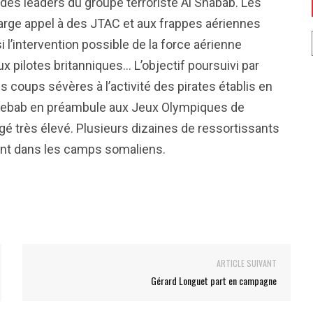
n des leaders du groupe terroriste Al Shabab. Les
arge appel à des JTAC et aux frappes aériennes
 l’intervention possible de la force aérienne
pilotes britanniques… L’objectif poursuivi par
s coups sévères à l’activité des pirates établis en
Shebab en préambule aux Jeux Olympiques de
ugé très élevé. Plusieurs dizaines de ressortissants
ent dans les camps somaliens.
ARTICLE SUIVANT
Gérard Longuet part en campagne