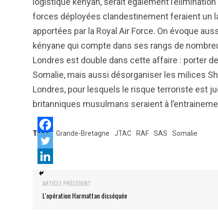
logistique kenyan, serait également l’éliminatio
forces déployées clandestinement feraient un l
apportées par la Royal Air Force. On évoque aussi
kényane qui compte dans ses rangs de nombreux 
Londres est double dans cette affaire : porter de
Somalie, mais aussi désorganiser les milices 
Londres, pour lesquels le risque terroriste est j
britanniques musulmans seraient à l’entrainem
Tags:
Grande-Bretagne
JTAC
RAF
SAS
Somalie
ARTICLE PRÉCÉDENT
L'opération Harmattan disséquée