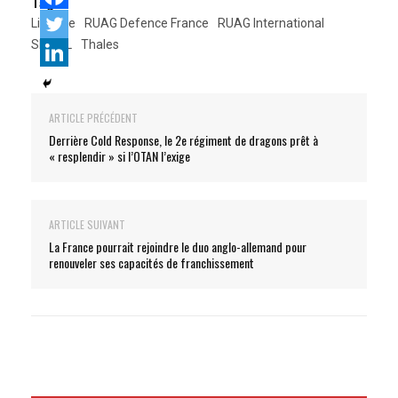
Tags:
Lituanie
RUAG Defence France
RUAG International
SITTAL
Thales
ARTICLE PRÉCÉDENT
Derrière Cold Response, le 2e régiment de dragons prêt à
« resplendir » si l’OTAN l’exige
ARTICLE SUIVANT
La France pourrait rejoindre le duo anglo-allemand pour
renouveler ses capacités de franchissement