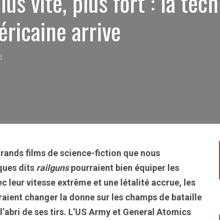
plus vite, plus fort : la tec
éricaine arrive
18
grands films de science-fiction que nous
ques dits
railguns
pourraient bien équiper les
 leur vitesse extrême et une létalité accrue, les
aient changer la donne sur les champs de bataille
 l’abri de ses tirs. L’US Army et General Atomics