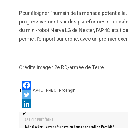
Pour éloigner l’humain de la menace potentielle,
progressivement sur des plateformes robotisées.
du mini-robot Nerva LG de Nexter, l’AP4C était d
permet l’emport sur drone, avec un premier exe
Crédits image : 2e RD/armée de Terre
Tags:
AP4C
NRBC
Proengin
ARTICLE PRÉCÉDENT
John Cockerill entre résultats en hausse et repli de l’activité