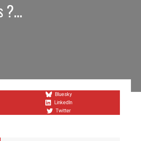
ns ?…
Bluesky
LinkedIn
Twitter