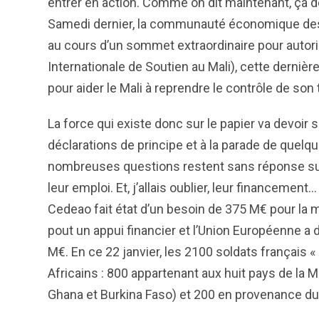
entrer en action. Comme on dit maintenant, ça de
Samedi dernier, la communauté économique des 
au cours d’un sommet extraordinaire pour autor
Internationale de Soutien au Mali), cette dern
pour aider le Mali à reprendre le contrôle de son t
La force qui existe donc sur le papier va devoir s
déclarations de principe et à la parade de que
nombreuses questions restent sans réponse sur 
leur emploi. Et, j’allais oublier, leur financemen
Cedeao fait état d’un besoin de 375 M€ pour la mi
pout un appui financier et l’Union Européenne a
M€. En ce 22 janvier, les 2100 soldats français «
Africains : 800 appartenant aux huit pays de la M
Ghana et Burkina Faso) et 200 en provenance du