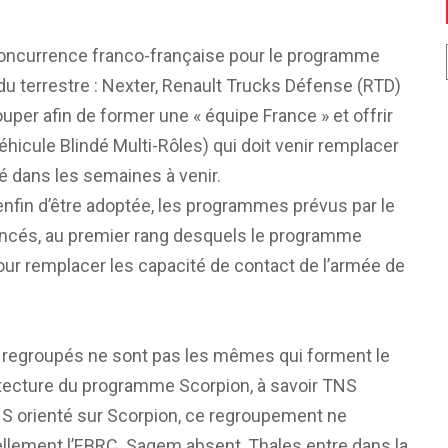
e concurrence franco-française pour le programme
 du terrestre : Nexter, Renault Trucks Défense (RTD)
ouper afin de former une « équipe France » et offrir
ule Blindé Multi-Rôles) qui doit venir remplacer
é dans les semaines à venir.
enfin d’être adoptée, les programmes prévus par le
lancés, au premier rang desquels le programme
r remplacer les capacité de contact de l’armée de
ont regroupés ne sont pas les mêmes qui forment le
chitecture du programme Scorpion, à savoir TNS
NS orienté sur Scorpion, ce regroupement ne
lement l’EBRC. Sagem absent, Thales entre dans la