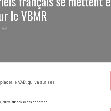
riels français se mettent 
ur le VBMR
, 2013
, qui va sur ses 40 ans de service