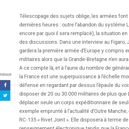
Télescopage des sujets oblige, les armées font
dernières heures : outre l’abandon du système L
encore par quoi il sera remplacé), la situation 
des discussions. Dans une interview au Figaro, J
gardera la première armée d’Europe y compris en
militaires alors que la Grande-Bretagne n’en aur
A ce compte là, et à l’aune du nombre de géné
PARTAGER
la France est une superpuissance à l’échelle mon
défense en regardant par dessus l’épaule du voisi
disposer de 20 ou 30.000 militaires de plus que L
déplacer seule un corps expéditionnaire de seu
exemple emprunté à l’actualité d’Outre Manche, o
RC-135 « Rivet Joint ». Elle disposera à terme d
renseignement électronique tandis que la Fran