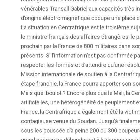
vénérables Transall Gabriel aux capacités très 
d’origine électromagnétique occupe une place c
La situation en Centrafrique est le troisième suje
le ministre français des affaires étrangères, le 
prochain par la France de 800 militaires dans
présents. Si l’information n’est pas confirmée par 
respecter les formes et d’attendre qu’une résol
Mission internationale de soutien à la Centrafriq
étape franchie, la France pourra apporter son sout
Mais quel boulot ? Encore plus que le Mali, la Ce
artificielles, une hétérogénéité de peuplement e
France, la Centrafrique a également été la victi
contagieuse venue du Soudan. Jusqu’à finalem
sous les poussée d’à peine 200 ou 300 coupeurs
grand chemin se débanderont à la vitesse grand 