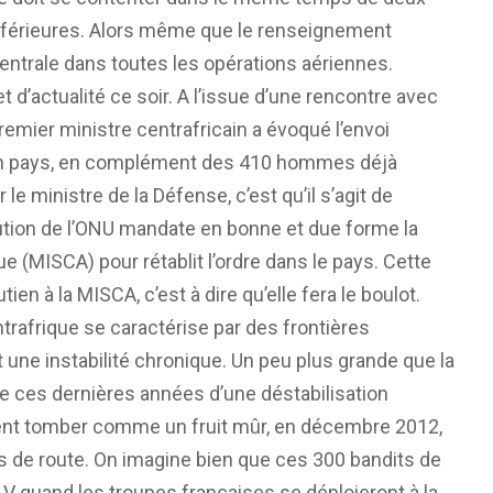
inférieures. Alors même que le renseignement
entrale dans toutes les opérations aériennes.
t d’actualité ce soir. A l’issue d’une rencontre avec
premier ministre centrafricain a évoqué l’envoi
 son pays, en complément des 410 hommes déjà
le ministre de la Défense, c’est qu’il s’agit de
ution de l’ONU mandate en bonne et due forme la
ue (MISCA) pour rétablit l’ordre dans le pays. Cette
ien à la MISCA, c’est à dire qu’elle fera le boulot.
ntrafrique se caractérise par des frontières
t une instabilité chronique. Un peu plus grande que la
me ces dernières années d’une déstabilisation
ent tomber comme un fruit mûr, en décembre 2012,
 de route. On imagine bien que ces 300 bandits de
V quand les troupes françaises se déploieront à la