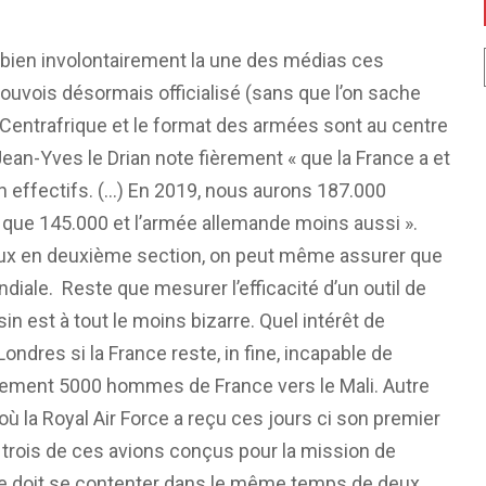
 bien involontairement la une des médias ces
ouvois désormais officialisé (sans que l’on sache
en Centrafrique et le format des armées sont au centre
ean-Yves le Drian note fièrement « que la France a et
 effectifs. (…) En 2019, nous aurons 187.000
a que 145.000 et l’armée allemande moins aussi ».
raux en deuxième section, on peut même assurer que
diale. Reste que mesurer l’efficacité d’un outil de
n est à tout le moins bizarre. Quel intérêt de
ondres si la France reste, in fine, incapable de
lement 5000 hommes de France vers le Mali. Autre
ù la Royal Air Force a reçu ces jours ci son premier
e trois de ces avions conçus pour la mission de
ce doit se contenter dans le même temps de deux