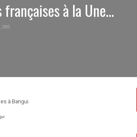
 françaises à la Une…
, 2013
gui