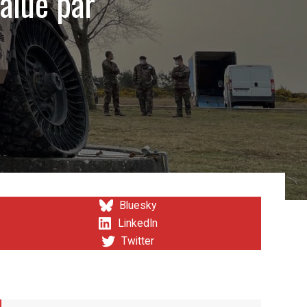
valué par
Bluesky
LinkedIn
Twitter