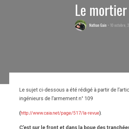
Le mortier
Nathan Gain
10 octobre, 
Le sujet ci-dessous a été rédigé à partir de l’a
ingénieurs de l’armement n° 109
(
http://www.caia.net/page/517/la-revue
).
C’est sur le front et dans la boue des tranché