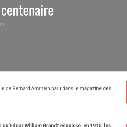
 centenaire
2016
rticle de Bernard Amrhein paru dans le magazine des
es qu’Edgar William Brandt esquisse, en 1915, les