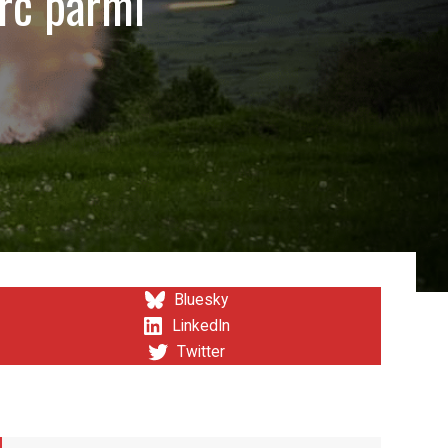
erc parmi
Bluesky
LinkedIn
Twitter